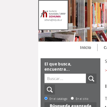
Inicio
C
El que busca,
encuentra...
>
En el catálogo
En el sitio
Búsqueda avanzada