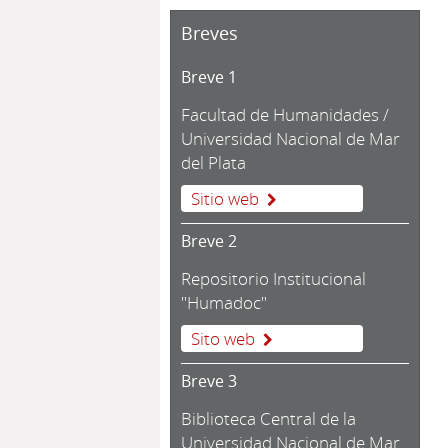
Breves
Breve 1
Facultad de Humanidades /
Universidad Nacional de Mar
del Plata
Sitio web
Breve 2
Repositorio Institucional
"Humadoc"
Sito web
Breve 3
Biblioteca Central de la
Universidad Nacional de Mar