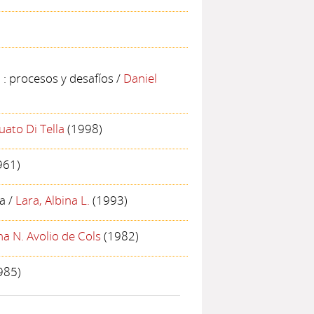
 : procesos y desafíos
/
Daniel
uato Di Tella
(1998)
961)
ía
/
Lara, Albina L.
(1993)
a N. Avolio de Cols
(1982)
985)