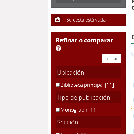
l
C
refinar o comparar
Ubicación
Biblioteca principal
[11]
Tipo de publicación
Monograph
[11]
Sección