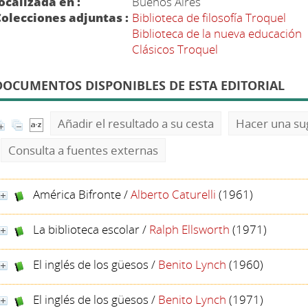
ocalizada en :
Buenos Aires
olecciones adjuntas :
Biblioteca de filosofía Troquel
Biblioteca de la nueva educación
Clásicos Troquel
DOCUMENTOS DISPONIBLES DE ESTA EDITORIAL
Añadir el resultado a su cesta
Hacer una su
Consulta a fuentes externas
América Bifronte
/
Alberto Caturelli
(1961)
La biblioteca escolar
/
Ralph Ellsworth
(1971)
El inglés de los güesos
/
Benito Lynch
(1960)
El inglés de los güesos
/
Benito Lynch
(1971)