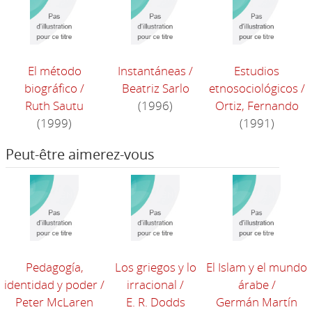
El método
Instantáneas
/
Estudios
biográfico
/
Beatriz Sarlo
etnosociológicos
/
Ruth Sautu
(1996)
Ortiz, Fernando
(1999)
(1991)
Peut-être aimerez-vous
Pedagogía,
Los griegos y lo
El Islam y el mundo
identidad y poder
/
irracional
/
árabe
/
Peter McLaren
E. R. Dodds
Germán Martín