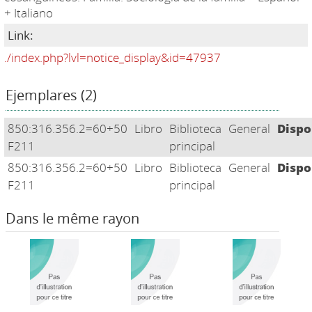
+ Italiano
Link:
./index.php?lvl=notice_display&id=47937
Ejemplares (2)
850:316.356.2=60+50
Libro
Biblioteca
General
Dispo
F211
principal
850:316.356.2=60+50
Libro
Biblioteca
General
Dispo
F211
principal
Dans le même rayon