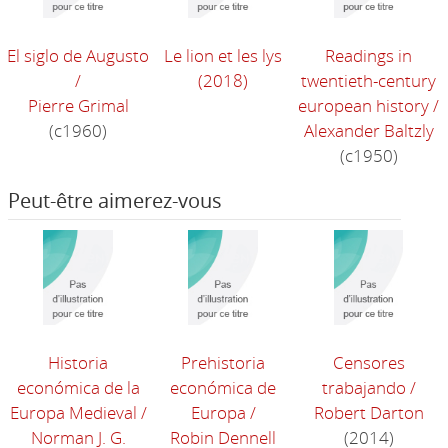
El siglo de Augusto
Le lion et les lys
Readings in
/
(2018)
twentieth-century
Pierre Grimal
european history
/
(c1960)
Alexander Baltzly
(c1950)
Peut-être aimerez-vous
Historia
Prehistoria
Censores
económica de la
económica de
trabajando
/
Europa Medieval
/
Europa
/
Robert Darton
Norman J. G.
Robin Dennell
(2014)