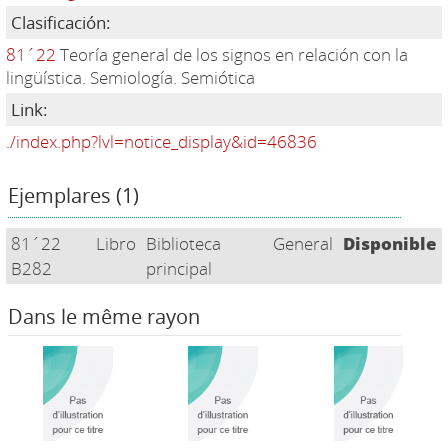
Clasificación:
81´22
Teoría general de los signos en relación con la
lingüística. Semiología. Semiótica
Link:
./index.php?lvl=notice_display&id=46836
Ejemplares (1)
81´22
Libro
Biblioteca
General
Disponible
B282
principal
Dans le même rayon