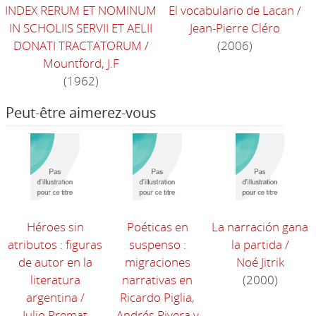
INDEX RERUM ET NOMINUM
El vocabulario de Lacan
/
IN SCHOLIIS SERVII ET AELII
Jean-Pierre Cléro
DONATI TRACTATORUM
/
(2006)
Mountford, J.F
(1962)
Peut-être aimerez-vous
Héroes sin
Poéticas en
La narración gana
atributos : figuras
suspenso :
la partida
/
de autor en la
migraciones
Noé Jitrik
literatura
narrativas en
(2000)
argentina
/
Ricardo Piglia,
Julio Premat
Andrés Rivera y