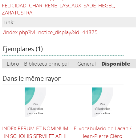
FELICIDAD
CHAR
RENE
LASCAUX
SADE
HEGEL,
ZARATUSTRA
Link:
./index.php?lvl=notice_display&id=44875
Ejemplares (1)
Libro
Biblioteca principal
General
Disponible
Dans le même rayon
INDEX RERUM ET NOMINUM
El vocabulario de Lacan
/
IN SCHOLIIS SERVII ET AELII
Jean-Pierre Cléro