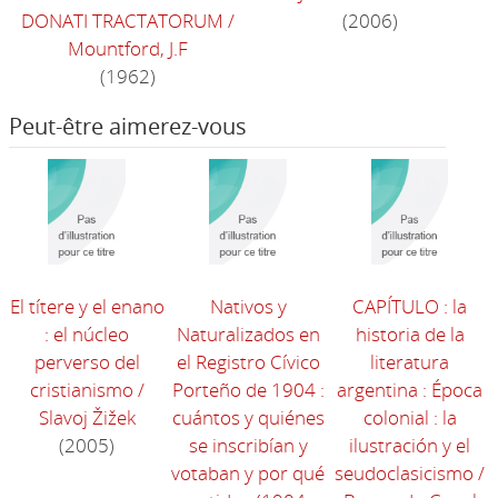
DONATI TRACTATORUM
/
(2006)
Mountford, J.F
(1962)
Peut-être aimerez-vous
El títere y el enano
Nativos y
CAPÍTULO : la
: el núcleo
Naturalizados en
historia de la
perverso del
el Registro Cívico
literatura
cristianismo
/
Porteño de 1904 :
argentina : Época
Slavoj Žižek
cuántos y quiénes
colonial : la
(2005)
se inscribían y
ilustración y el
votaban y por qué
seudoclasicismo
/