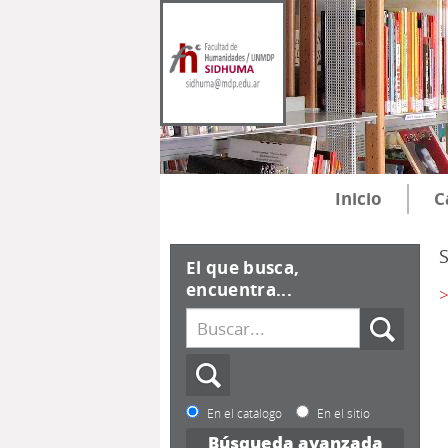
Inicio
C
El que busca,
encuentra...
>
En el catálogo
En el sitio
Búsqueda avanzada