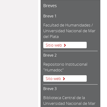
Breves
Breve 1
Facultad de Humanidades /
Universidad Nacional de Mar
del Plata
Sitio web
Breve 2
Repositorio Institucional
"Humadoc"
Sito web
Breve 3
Biblioteca Central de la
Universidad Nacional de Mar