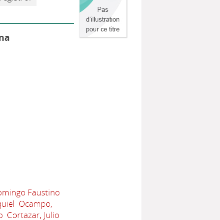
ina
omingo Faustino
uiel
Ocampo,
o
Cortazar, Julio