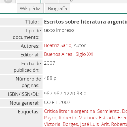
Wikipédia
Biografía
Escritos sobre literatura argent
Título :
texto impreso
Tipo de
documento:
Beatriz Sarlo
, Autor
Autores:
Buenos Aires : Siglo XXI
Editorial:
2007
Fecha de
publicación:
488 p
Número de
páginas:
987-987-1220-83-0
ISBN/ISSN/DL:
CO F.L.2007
Nota general:
Critica litraria argentina
Sarmiento, D
Etiquetas:
Payro, Roberto
Martinez Estrada, Ezeq
Victoria
Borges, José Luis
Arlt, Robert