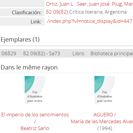
Ortiz, Juan L.
Saer, Juan José
Piug, Ma
82.09(82)
Crítica literaria, Argentina
Clasificación:
./index.php?lvl=notice_display&id=44
Link:
Ejemplares (1)
06829
82.09(82) - Sa73
Libro
Biblioteca principa
Dans le même rayon
El imperio de los sentimientos
AGÜERO
/
/
María de las Mercedes Alva
Beatriz Sarlo
(1994)