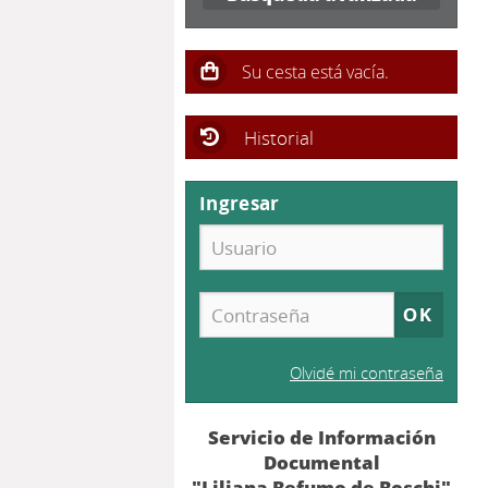
Historial
Ingresar
Olvidé mi contraseña
Servicio de Información
Documental
"Liliana Befumo de Boschi"