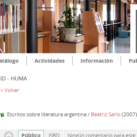
atálogo
Actividades
Información
Pub
SID - HUMA
> Volver
Escritos sobre literatura argentina
/
Beatriz Sarlo
(2007
Público
ISBD
Ningún comentario para este 