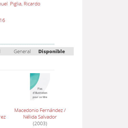
nuel
Piglia, Ricardo
716
l
General
Disponible
Macedonio Fernández
/
rez
Nélida Salvador
(2003)