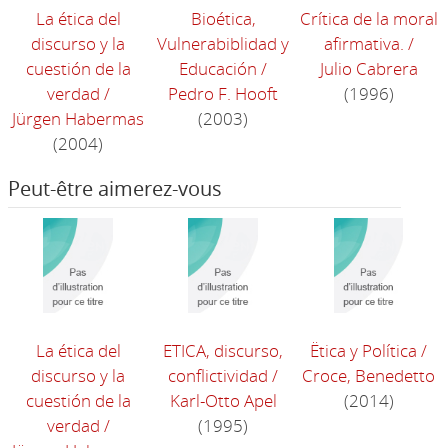
La ética del
Bioética,
Crítica de la moral
discurso y la
Vulnerabiblidad y
afirmativa.
/
cuestión de la
Educación
/
Julio Cabrera
verdad
/
Pedro F. Hooft
(1996)
Jürgen Habermas
(2003)
(2004)
Peut-être aimerez-vous
La ética del
ETICA, discurso,
Ëtica y Política
/
discurso y la
conflictividad
/
Croce, Benedetto
cuestión de la
Karl-Otto Apel
(2014)
verdad
/
(1995)