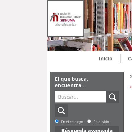
Inicio
C
El que busca,
encuentra...
>
En el catálogo
En el sitio
Búsqueda avanzada