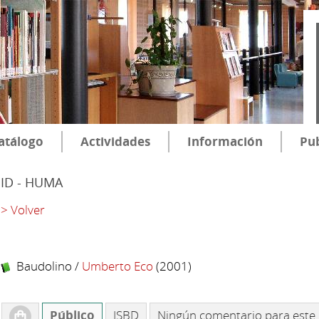
atálogo
Actividades
Información
Pub
SID - HUMA
> Volver
Baudolino
/
Umberto Eco
(2001)
Público
ISBD
Ningún comentario para este 