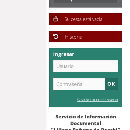
Historial
Ingresar
Olvidé mi contraseña
Servicio de Información
Documental
"Liliana Befumo de Boschi"