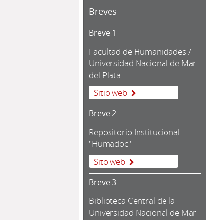
Breves
Breve 1
Facultad de Humanidades /
Universidad Nacional de Mar
del Plata
Sitio web
Breve 2
Repositorio Institucional
"Humadoc"
Sito web
Breve 3
Biblioteca Central de la
Universidad Nacional de Mar