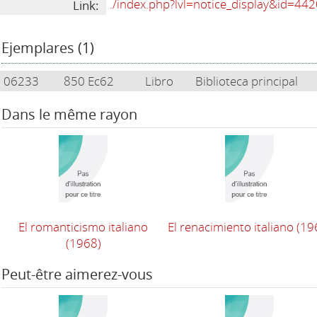
./index.php?lvl=notice_display&id=44
Link:
Ejemplares (1)
06233
850 Ec62
Libro
Biblioteca principal
Dans le même rayon
El romanticismo italiano
El renacimiento italiano
(19
(1968)
Peut-être aimerez-vous