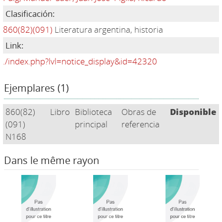
Clasificación:
860(82)(091)
Literatura argentina, historia
Link:
./index.php?lvl=notice_display&id=42320
Ejemplares (1)
860(82)
Libro
Biblioteca
Obras de
Disponible
(091)
principal
referencia
N168
Dans le même rayon