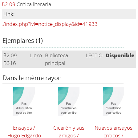
82.09
Crítica literaria
Link:
./index.php?lvl=notice_display&id=41933
Ejemplares (1)
82.09
Libro
Biblioteca
LECTIO
Disponible
B316
principal
Dans le même rayon
Ensayos
/
Cicerón y sus
Nuevos ensayos
Hugo Edgardo
amigos
/
críticos
/