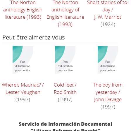
The Norton
The Norton
Short stories of to-
anthology English
anthology of
day
/
literature
(1993)
English literature
J. W. Marriot
(1993)
(1924)
Peut-être aimerez-vous
Where's Mauriac?
/
Cold feet
/
The boy from
Lester Vaughan
Rod Smith
yesterday
/
(1997)
(1997)
John Davage
(1997)
Servicio de Información Documental
"Liliana Befumo de Boschi"