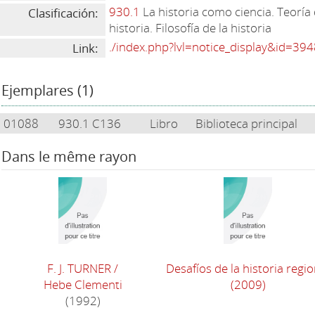
930.1
La historia como ciencia. Teoría 
Clasificación:
historia. Filosofía de la historia
./index.php?lvl=notice_display&id=39
Link:
Ejemplares (1)
01088
930.1 C136
Libro
Biblioteca principal
Dans le même rayon
F. J. TURNER
/
Desafíos de la historia regio
Hebe Clementi
(2009)
(1992)