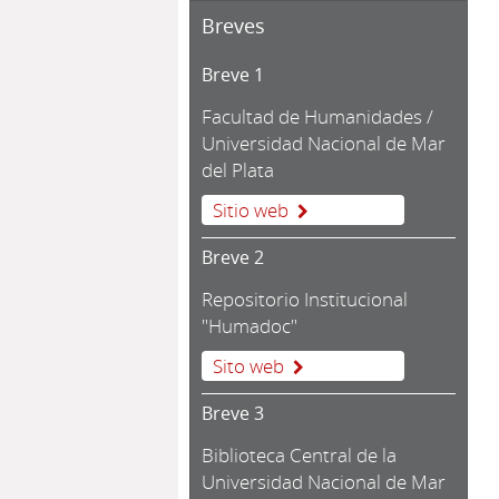
Breves
Breve 1
Facultad de Humanidades /
Universidad Nacional de Mar
del Plata
Sitio web
Breve 2
Repositorio Institucional
"Humadoc"
Sito web
Breve 3
Biblioteca Central de la
Universidad Nacional de Mar