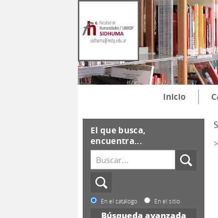
Inicio
C
El que busca,
encuentra...
>
En el catálogo
En el sitio
Búsqueda avanzada