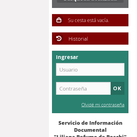
Historial
Ingresar
Olvidé mi contraseña
Servicio de Información
Documental
"Liliana Befumo de Boschi"