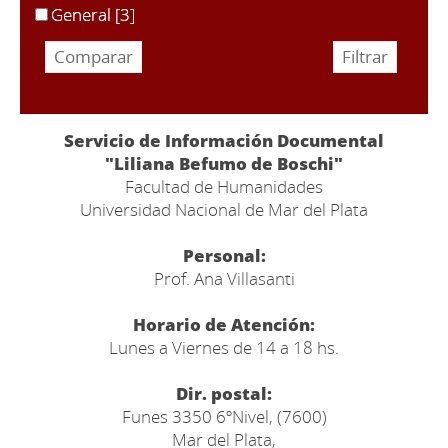
General
[3]
Servicio de Información Documental
"Liliana Befumo de Boschi"
Facultad de Humanidades
Universidad Nacional de Mar del Plata
Personal:
Prof. Ana Villasanti
Horario de Atención:
Lunes a Viernes de 14 a 18 hs.
Dir. postal:
Funes 3350 6ºNivel, (7600)
Mar del Plata,