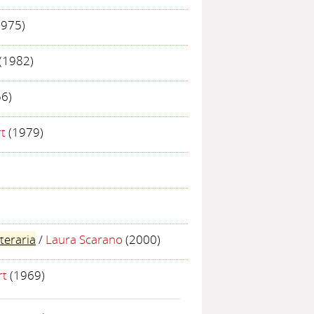
975)
(1982)
6)
t
(1979)
iteraria
/
Laura Scarano
(2000)
rt
(1969)