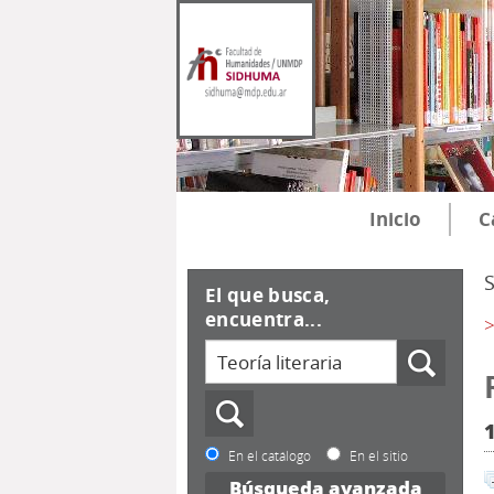
Inicio
C
El que busca,
encuentra...
>
En el catálogo
En el sitio
Búsqueda avanzada