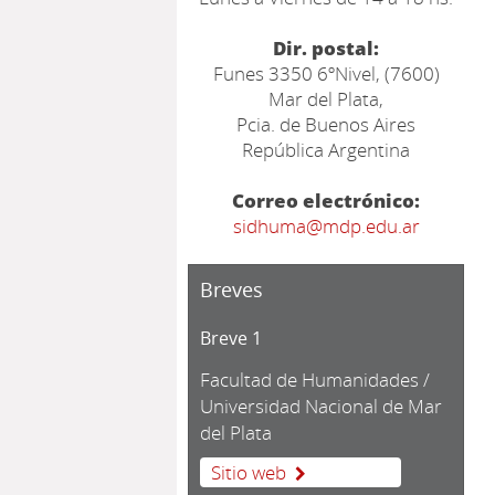
Dir. postal:
Funes 3350 6ºNivel, (7600)
Mar del Plata,
Pcia. de Buenos Aires
República Argentina
Correo electrónico:
sidhuma@mdp.edu.ar
Breves
Breve 1
Facultad de Humanidades /
Universidad Nacional de Mar
del Plata
Sitio web