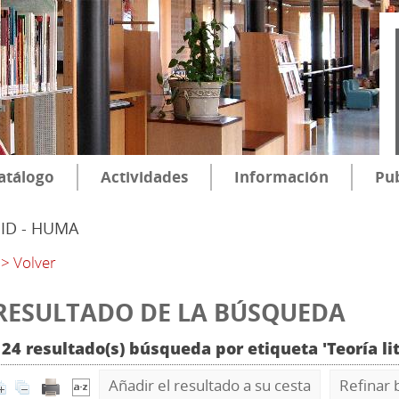
atálogo
Actividades
Información
Pub
SID - HUMA
> Volver
RESULTADO DE LA BÚSQUEDA
124 resultado(s) búsqueda por etiqueta 'Teoría li
Añadir el resultado a su cesta
Refinar