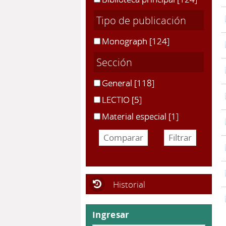
Tipo de publicación
Monograph
[124]
Sección
General
[118]
LECTIO
[5]
Material especial
[1]
Historial
Ingresar