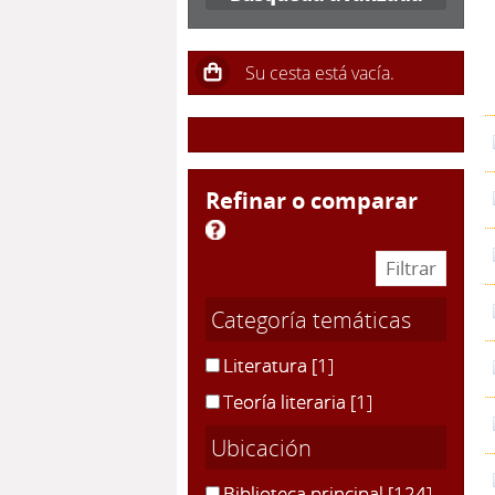
refinar o comparar
Categoría temáticas
Literatura
[1]
Teoría literaria
[1]
Ubicación
Biblioteca principal
[124]