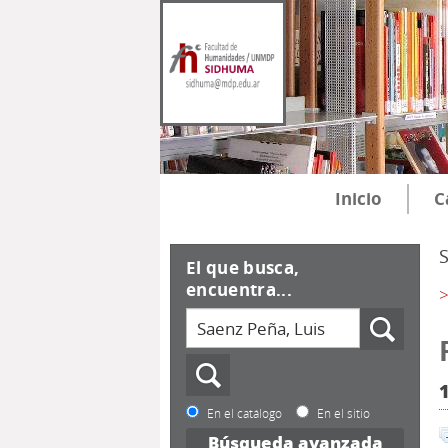
Inicio
C
El que busca,
encuentra...
>
En el catálogo
En el sitio
Búsqueda avanzada