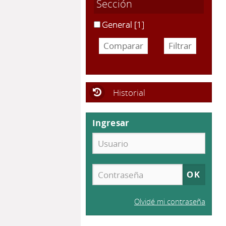
Sección
General
[1]
Historial
Ingresar
Olvidé mi contraseña