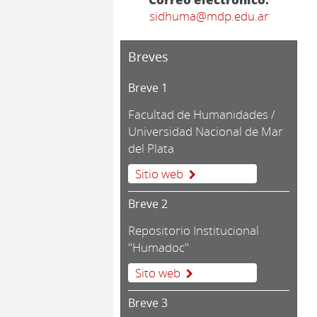
sidhuma@mdp.edu.ar
Breves
Breve 1
Facultad de Humanidades /
Universidad Nacional de Mar
del Plata
Sitio web
Breve 2
Repositorio Institucional
"Humadoc"
Sito web
Breve 3