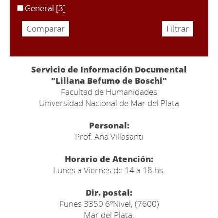
General
[3]
Servicio de Información Documental
"Liliana Befumo de Boschi"
Facultad de Humanidades
Universidad Nacional de Mar del Plata
Personal:
Prof. Ana Villasanti
Horario de Atención:
Lunes a Viernes de 14 a 18 hs.
Dir. postal:
Funes 3350 6ºNivel, (7600)
Mar del Plata,