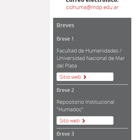
sidhuma@mdp.edu.ar
Breves
Breve 1
Facultad de Humanidades /
Universidad Nacional de Mar
del Plata
Sitio web
Breve 2
Repositorio Institucional
"Humadoc"
Sito web
Breve 3