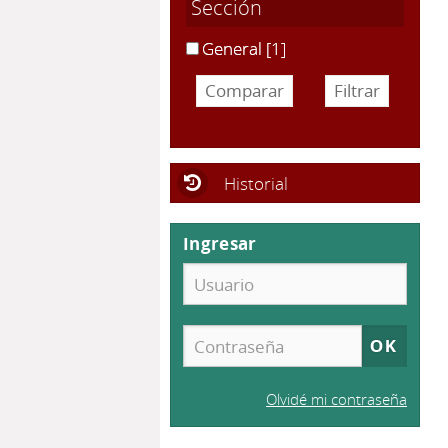
Sección
General
[1]
Historial
Ingresar
Olvidé mi contraseña