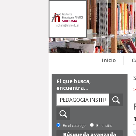
Inicio
C
El que busca,
encuentra...
>
En el catálogo
En el sitio
Búsqueda avanzada