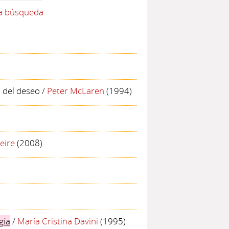
la búsqueda
n del deseo
/
Peter McLaren
(1994)
eire
(2008)
)
gía
/
María Cristina Davini
(1995)