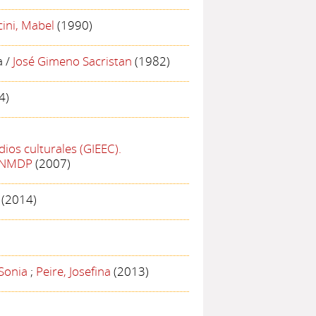
cini, Mabel
(1990)
a
/
José Gimeno Sacristan
(1982)
4)
ios culturales (GIEEC).
 UNMDP
(2007)
(2014)
 Sonia
;
Peire, Josefina
(2013)