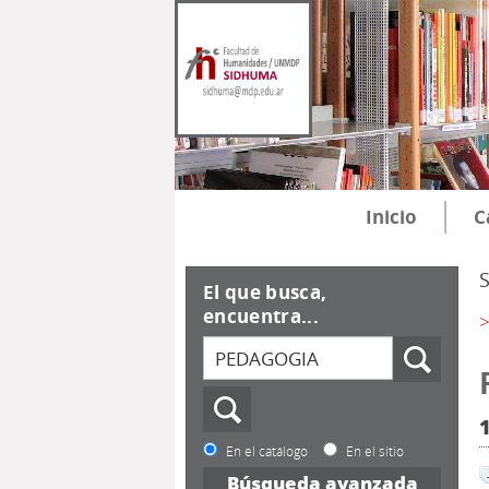
Inicio
C
El que busca,
encuentra...
>
En el catálogo
En el sitio
Búsqueda avanzada