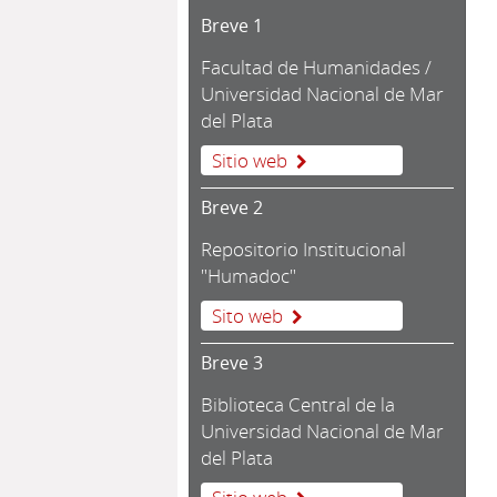
Breve 1
Facultad de Humanidades /
Universidad Nacional de Mar
del Plata
Sitio web
Breve 2
Repositorio Institucional
"Humadoc"
Sito web
Breve 3
Biblioteca Central de la
Universidad Nacional de Mar
del Plata