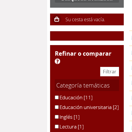
refinar o comparar
Categoría temáticas
Educación
[11]
Educación universitaria
[2]
Inglés
[1]
Lectura
[1]