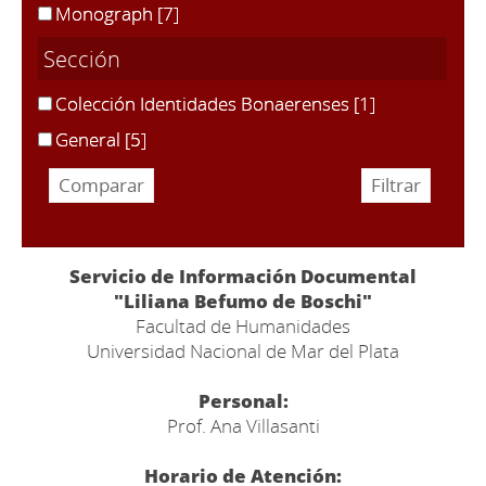
Monograph
[7]
Sección
Colección Identidades Bonaerenses
[1]
General
[5]
Servicio de Información Documental
"Liliana Befumo de Boschi"
Facultad de Humanidades
Universidad Nacional de Mar del Plata
Personal:
Prof. Ana Villasanti
Horario de Atención: