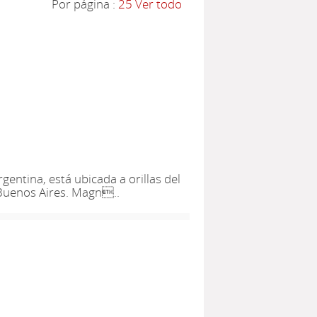
Por página :
25
Ver todo
rgentina, está ubicada a orillas del
 Buenos Aires. Magn..