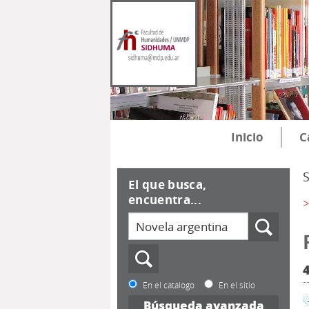
Inicio
C
El que busca,
encuentra...
>
En el catálogo
En el sitio
Búsqueda avanzada