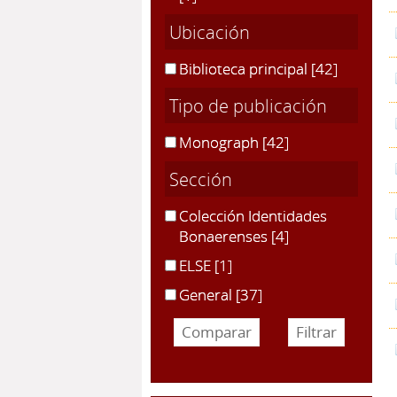
Ubicación
Biblioteca principal
[42]
Tipo de publicación
Monograph
[42]
Sección
Colección Identidades
Bonaerenses
[4]
ELSE
[1]
General
[37]