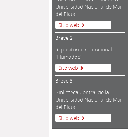
Universidad Nacional de Mar
del Plata
Sitio web
Breve 2
Repositorio Institucional
"Humadoc"
Sito web
Breve 3
Biblioteca Central de la
Universidad Nacional de Mar
del Plata
Sitio web