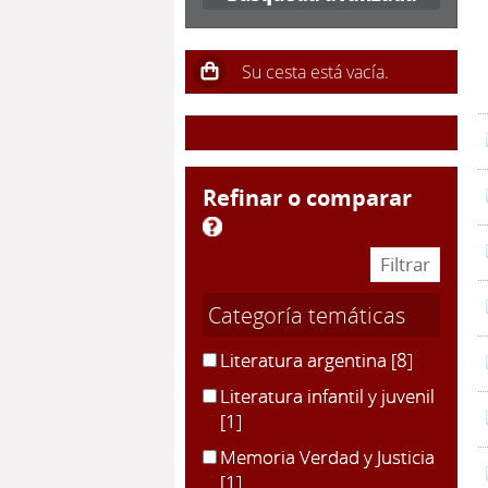
refinar o comparar
Categoría temáticas
Literatura argentina
[8]
Literatura infantil y juvenil
[1]
Memoria Verdad y Justicia
[1]