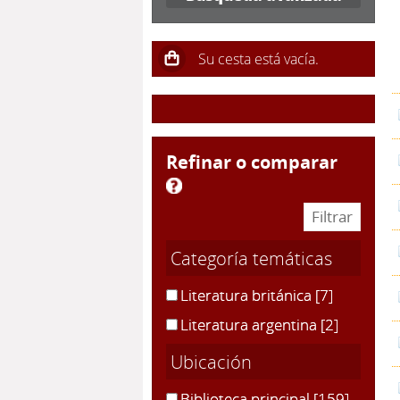
refinar o comparar
Categoría temáticas
Literatura británica
[7]
Literatura argentina
[2]
Ubicación
Biblioteca principal
[159]