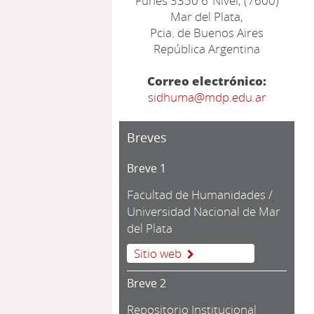
Funes 3350 6ºNivel, (7600)
Mar del Plata,
Pcia. de Buenos Aires
República Argentina
Correo electrónico:
sidhuma@mdp.edu.ar
Breves
Breve 1
Facultad de Humanidades /
Universidad Nacional de Mar
del Plata
Sitio web
Breve 2
Repositorio Institucional