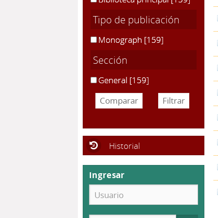
Tipo de publicación
Monograph
[159]
Sección
General
[159]
Historial
Ingresar