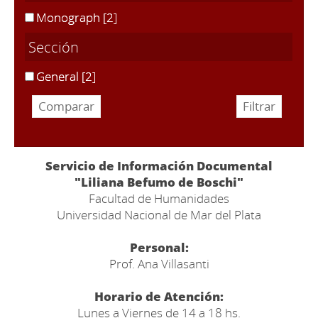
Monograph
[2]
Sección
General
[2]
Servicio de Información Documental
"Liliana Befumo de Boschi"
Facultad de Humanidades
Universidad Nacional de Mar del Plata
Personal:
Prof. Ana Villasanti
Horario de Atención:
Lunes a Viernes de 14 a 18 hs.