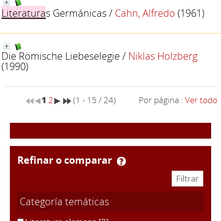
Literatura
s Germánicas
/
Cahn, Alfredo
(1961)
Die Römische Liebeselegie
/
Niklas Holzberg
(1990)
1
2
(1 - 15 / 24)
Por página :
Ver todo
refinar o comparar
Categoría temáticas