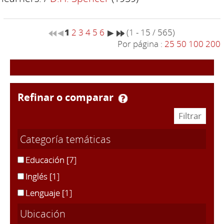
1
2
3
4
5
6
(1 - 15 / 565)
Por página :
25
50
100
200
refinar o comparar
Categoría temáticas
Educación
[7]
Inglés
[1]
Lenguaje
[1]
Ubicación