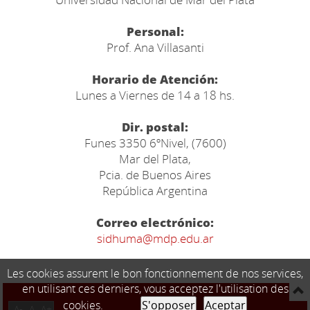
Personal:
Prof. Ana Villasanti
Horario de Atención:
Lunes a Viernes de 14 a 18 hs.
Dir. postal:
Funes 3350 6ºNivel, (7600)
Mar del Plata,
Pcia. de Buenos Aires
República Argentina
Correo electrónico:
sidhuma@mdp.edu.ar
Les cookies assurent le bon fonctionnement de nos services,
en utilisant ces derniers, vous acceptez l'utilisation des
cookies.
S'opposer
Aceptar
A-
A
A+