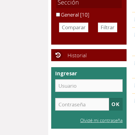
Sección
General
[10]
Historial
Ingresar
Olvidé mi contraseña