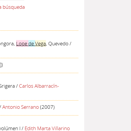
la búsqueda
Góngora,
Lope
de
Vega
, Quevedo
/
])
Grigera
/
Carlos Albarracín-
/
Antonio Serrano
(2007)
 volúmen I
/
Edith Marta Villarino