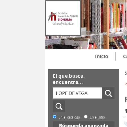
Inicio
C
El que busca,
encuentra...
>
En el catálogo
En el sitio
Búsqueda avanzada