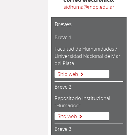
sidhuma@mdp.edu.ar
Breves
Breve 1
Facultad de Humanidades /
Universidad Nacional de Mar
del Plata
Sitio web
Breve 2
Repositorio Institucional
"Humadoc"
Sito web
Breve 3