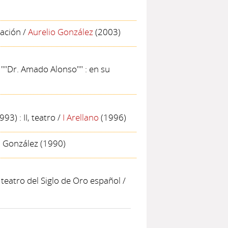
tación
/
Aurelio González
(2003)
 ""Dr. Amado Alonso"" : en su
93) : II, teatro
/
I Arellano
(1996)
o González
(1990)
 teatro del Siglo de Oro español
/