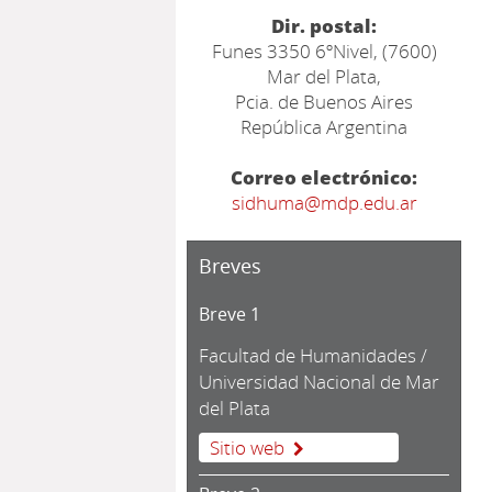
Dir. postal:
Funes 3350 6ºNivel, (7600)
Mar del Plata,
Pcia. de Buenos Aires
República Argentina
Correo electrónico:
sidhuma@mdp.edu.ar
Breves
Breve 1
Facultad de Humanidades /
Universidad Nacional de Mar
del Plata
Sitio web