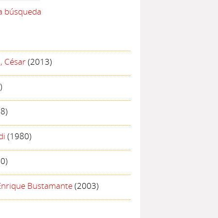
la búsqueda
, César
(2013)
)
8)
di
(1980)
0)
Enrique Bustamante
(2003)