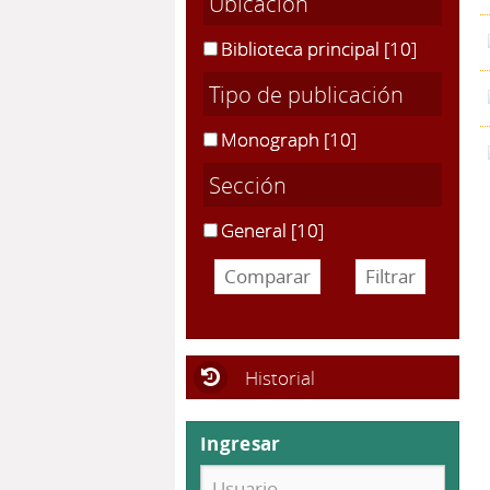
Ubicación
Biblioteca principal
[10]
Tipo de publicación
Monograph
[10]
Sección
General
[10]
Historial
Ingresar