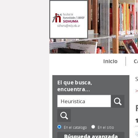
Inicio
C
El que busca,
encuentra...
>
En el catálogo
En el sitio
Búsqueda avanzada