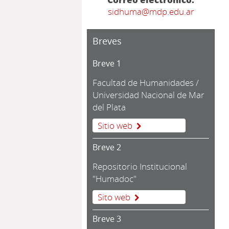
sidhuma@mdp.edu.ar
Breves
Breve 1
Facultad de Humanidades /
Universidad Nacional de Mar
del Plata
Sitio web
Breve 2
Repositorio Institucional
"Humadoc"
Sito web
Breve 3