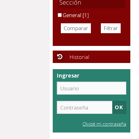
Sección
General
[1]
Historial
Ingresar
Olvidé mi contraseña