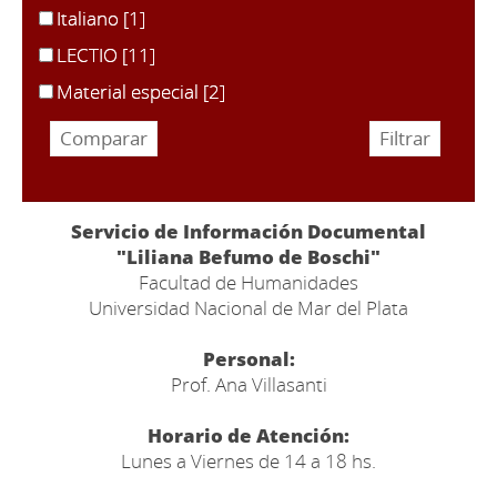
Italiano
[1]
LECTIO
[11]
Material especial
[2]
Servicio de Información Documental
"Liliana Befumo de Boschi"
Facultad de Humanidades
Universidad Nacional de Mar del Plata
Personal:
Prof. Ana Villasanti
Horario de Atención:
Lunes a Viernes de 14 a 18 hs.