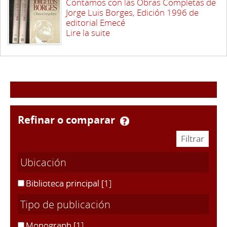
Contamos con las Obras Completas de
Jorge Luis Borges, Edición 1996 de
editorial Emecé
Lire la suite
refinar o comparar
Ubicación
Biblioteca principal
[1]
Tipo de publicación
Monograph
[1]