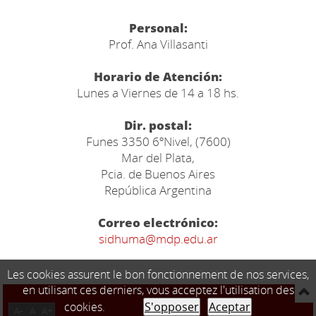
Personal:
Prof. Ana Villasanti
Horario de Atención:
Lunes a Viernes de 14 a 18 hs.
Dir. postal:
Funes 3350 6ºNivel, (7600)
Mar del Plata,
Pcia. de Buenos Aires
República Argentina
Correo electrónico:
sidhuma@mdp.edu.ar
Les cookies assurent le bon fonctionnement de nos services,
en utilisant ces derniers, vous acceptez l'utilisation des
cookies.
S'opposer
Aceptar
A-
A
A+