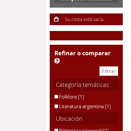
refinar o comparar
Categoría temáticas
Folklore
[1]
Literatura argentina
[1]
Ubicación
Biblioteca principal
[2]