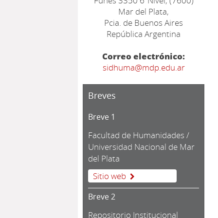
Funes 3350 6ºNivel, (7600)
Mar del Plata,
Pcia. de Buenos Aires
República Argentina
Correo electrónico:
sidhuma@mdp.edu.ar
Breves
Breve 1
Facultad de Humanidades /
Universidad Nacional de Mar
del Plata
Sitio web
Breve 2
Repositorio Institucional