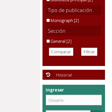
Tipo de publicación
Monograph
[2]
Sección
General
[2]
Historial
Ingresar