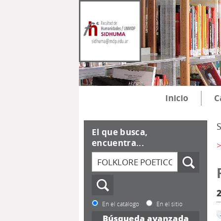
Inicio
C
El que busca,
encuentra...
>
En el catálogo
En el sitio
Búsqueda avanzada