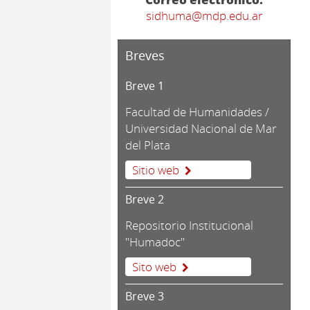
sidhuma@mdp.edu.ar
Breves
Breve 1
Facultad de Humanidades /
Universidad Nacional de Mar
del Plata
Sitio web
Breve 2
Repositorio Institucional
"Humadoc"
Sito web
Breve 3