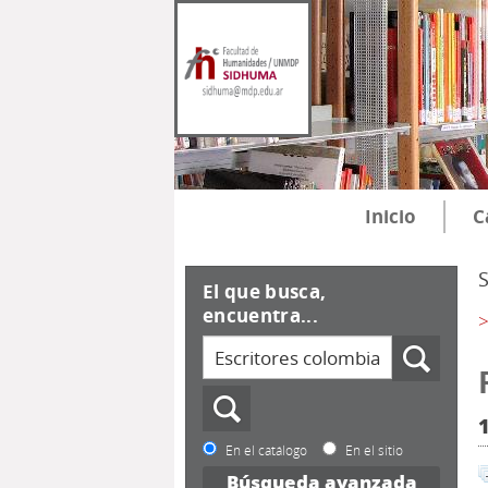
Inicio
C
El que busca,
encuentra...
>
En el catálogo
En el sitio
Búsqueda avanzada