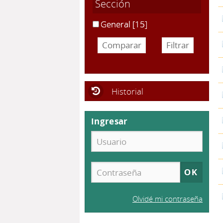
Sección
General
[15]
Historial
Ingresar
Olvidé mi contraseña