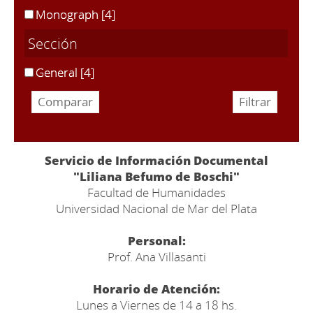
Monograph
[4]
Sección
General
[4]
Servicio de Información Documental
"Liliana Befumo de Boschi"
Facultad de Humanidades
Universidad Nacional de Mar del Plata
Personal:
Prof. Ana Villasanti
Horario de Atención:
Lunes a Viernes de 14 a 18 hs.