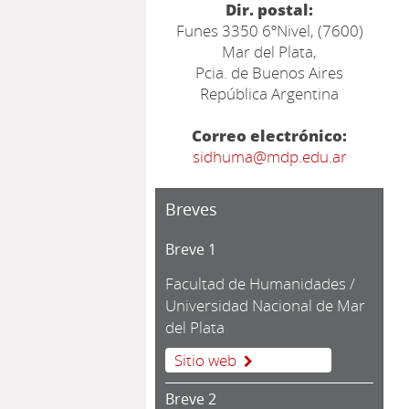
Dir. postal:
Funes 3350 6ºNivel, (7600)
Mar del Plata,
Pcia. de Buenos Aires
República Argentina
Correo electrónico:
sidhuma@mdp.edu.ar
Breves
Breve 1
Facultad de Humanidades /
Universidad Nacional de Mar
del Plata
Sitio web
Breve 2