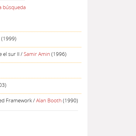
la búsqueda
(1999)
el sur II
/
Samir Amin
(1996)
03)
sted Framework
/
Alan Booth
(1990)