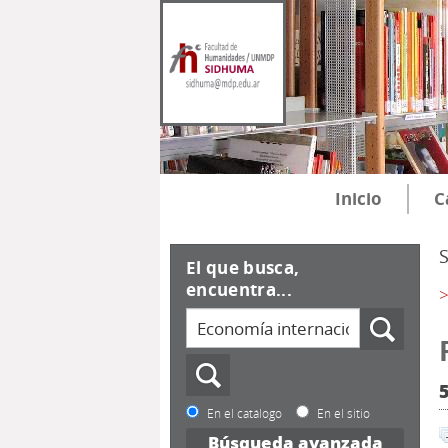
Inicio
C
El que busca,
encuentra...
>
En el catálogo
En el sitio
Búsqueda avanzada