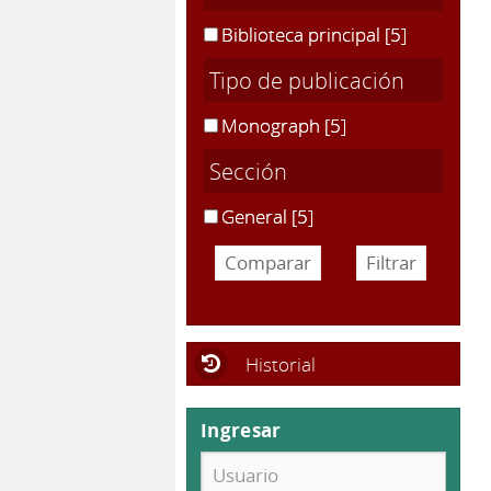
Biblioteca principal
[5]
Tipo de publicación
Monograph
[5]
Sección
General
[5]
Historial
Ingresar