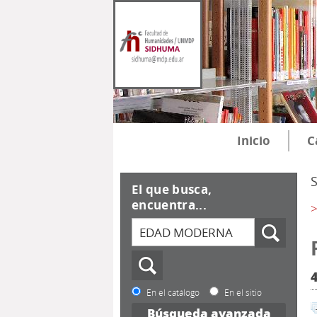
Inicio
C
El que busca,
encuentra...
>
En el catálogo
En el sitio
Búsqueda avanzada