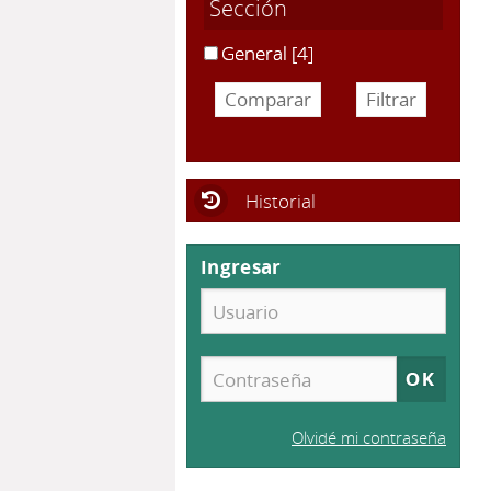
Sección
General
[4]
Historial
Ingresar
Olvidé mi contraseña