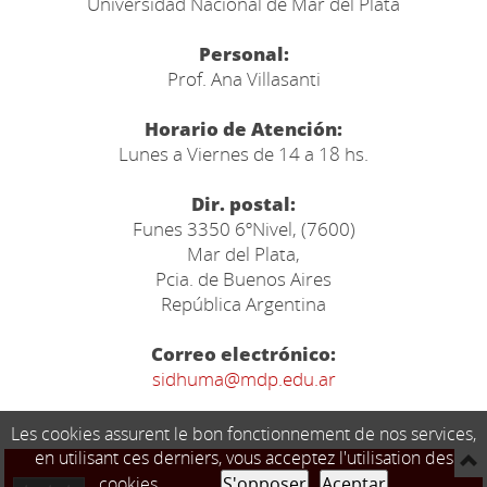
Universidad Nacional de Mar del Plata
Personal:
Prof. Ana Villasanti
Horario de Atención:
Lunes a Viernes de 14 a 18 hs.
Dir. postal:
Funes 3350 6ºNivel, (7600)
Mar del Plata,
Pcia. de Buenos Aires
República Argentina
Correo electrónico:
sidhuma@mdp.edu.ar
Les cookies assurent le bon fonctionnement de nos services,
en utilisant ces derniers, vous acceptez l'utilisation des
cookies.
S'opposer
Aceptar