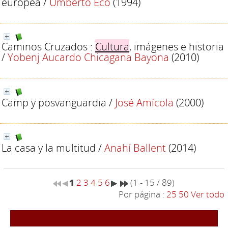
europea
/
Umberto Eco
(1994)
Caminos Cruzados :
Cultura
, imágenes e historia
/
Yobenj Aucardo Chicagana Bayona
(2010)
Camp y posvanguardia
/
José Amícola
(2000)
La casa y la multitud
/
Anahí Ballent
(2014)
1
2
3
4
5
6
(1 - 15 / 89)
Por página :
25
50
Ver todo