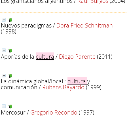
Los gramscianos argentinos
/
Raúl Burgos
(2004)
Nuevos paradigmas
/
Dora Fried Schnitman
(1998)
Aporías de la
cultura
/
Diego Parente
(2011)
La dinámica global/local :
cultura
y
comunicación
/
Rubens Bayardo
(1999)
Mercosur
/
Gregorio Recondo
(1997)