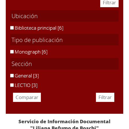
Ubicación
Biblioteca principal
[6]
Tipo de publicación
Monograph
[6]
Sección
General
[3]
LECTIO
[3]
Servicio de Información Documental
"Liliana Befumo de Boschi"