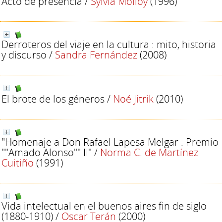
Acto de presencia
/
Sylvia Molloy
(1996)
Derroteros del viaje en la cultura : mito, historia
y discurso
/
Sandra Fernández
(2008)
El brote de los géneros
/
Noé Jitrik
(2010)
"Homenaje a Don Rafael Lapesa Melgar : Premio
""Amado Alonso"" II"
/
Norma C. de Martínez
Cuitiño
(1991)
Vida intelectual en el buenos aires fin de siglo
(1880-1910)
/
Oscar Terán
(2000)