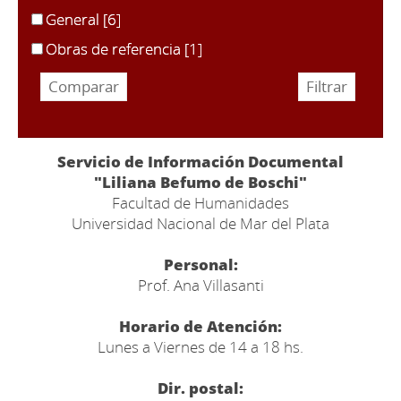
General
[6]
Obras de referencia
[1]
Servicio de Información Documental
"Liliana Befumo de Boschi"
Facultad de Humanidades
Universidad Nacional de Mar del Plata
Personal:
Prof. Ana Villasanti
Horario de Atención:
Lunes a Viernes de 14 a 18 hs.
Dir. postal: