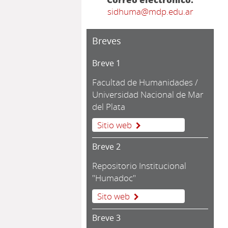
sidhuma@mdp.edu.ar
Breves
Breve 1
Facultad de Humanidades /
Universidad Nacional de Mar
del Plata
Sitio web
Breve 2
Repositorio Institucional
"Humadoc"
Sito web
Breve 3