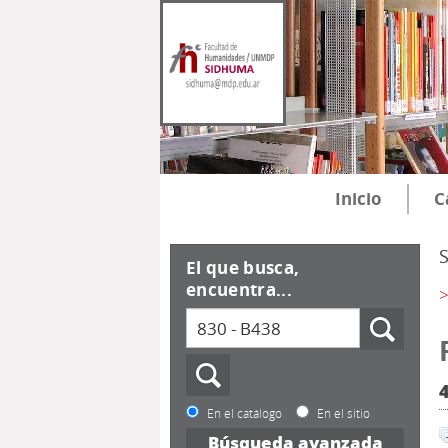
Inicio
C
El que busca,
encuentra...
>
En el catálogo
En el sitio
Búsqueda avanzada