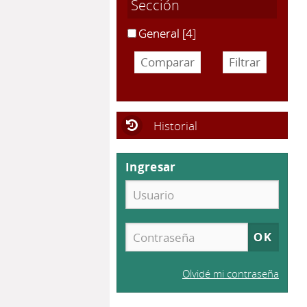
Sección
General
[4]
Historial
Ingresar
Olvidé mi contraseña