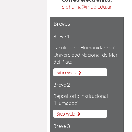
sidhuma@mdp.edu.ar
Breves
Breve 1
Facultad de Humanidades /
Universidad Nacional de Mar
del Plata
Sitio web
Breve 2
Repositorio Institucional
"Humadoc"
Sito web
Breve 3