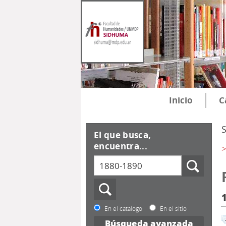
Inicio
C
El que busca,
encuentra...
>
En el catálogo
En el sitio
Búsqueda avanzada