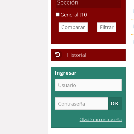
Sección
General
[10]
Historial
Ingresar
Olvidé mi contraseña