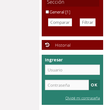
Sección
General
[1]
Historial
Ingresar
Olvidé mi contraseña