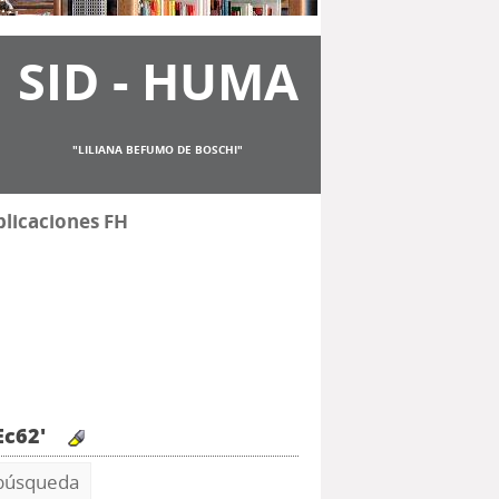
SID - HUMA
"LILIANA BEFUMO DE BOSCHI"
licaciones FH
Ec62'
 búsqueda