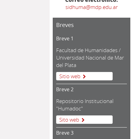
sidhuma@mdp.edu.ar
Breves
Breve 1
Facultad de Humanidades /
Universidad Nacional de Mar
del Plata
Sitio web
Breve 2
Repositorio Institucional
"Humadoc"
Sito web
Breve 3