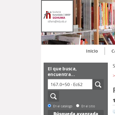
Inicio
C
El que busca,
encuentra...
>
En el catálogo
En el sitio
Búsqueda avanzada