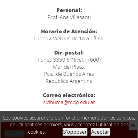
Personal:
Prof. Ana Villasanti
Horario de Atención:
Lunes a Viernes de 14 a 18 hs.
Dir. postal:
Funes 3350 6ºNivel, (7600)
Mar del Plata,
Pcia. de Buenos Aires
República Argentina
Correo electrónico:
sidhuma@mdp.edu.ar
Les cookies assurent le bon fonctionnement de nos services,
en utilisant ces derniers, vous acceptez l'utilisation des
cookies.
S'opposer
Aceptar
A-
A
A+