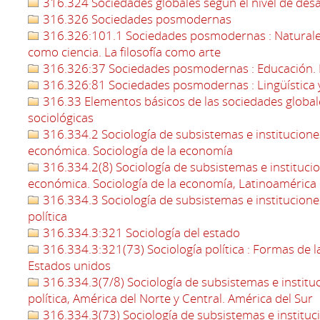
316.324 Sociedades globales según el nivel de des
316.326 Sociedades posmodernas
316.326:101.1 Sociedades posmodernas : Naturaleza d
como ciencia. La filosofía como arte
316.326:37 Sociedades posmodernas : Educación. 
316.326:81 Sociedades posmodernas : Lingüística 
316.33 Elementos básicos de las sociedades globa
sociológicas
316.334.2 Sociología de subsistemas e institucion
económica. Sociología de la economía
316.334.2(8) Sociología de subsistemas e instituci
económica. Sociología de la economía, Latinoamérica
316.334.3 Sociología de subsistemas e instituciones
política
316.334.3:321 Sociología del estado
316.334.3:321(73) Sociología política : Formas de la
Estados unidos
316.334.3(7/8) Sociología de subsistemas e instituci
política, América del Norte y Central. América del Sur
316.334.3(73) Sociología de subsistemas e instituci