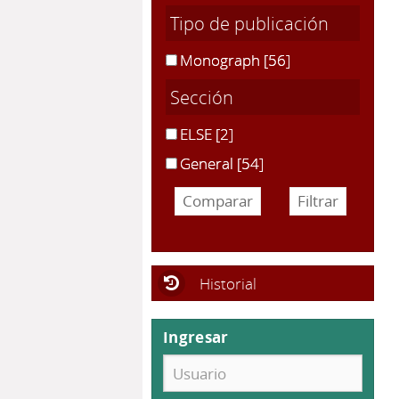
Tipo de publicación
Monograph
[56]
Sección
ELSE
[2]
General
[54]
Historial
Ingresar