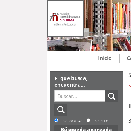
Inicio
C
El que busca,
encuentra...
>
3
En el catálogo
En el sitio
Búsqueda avanzada