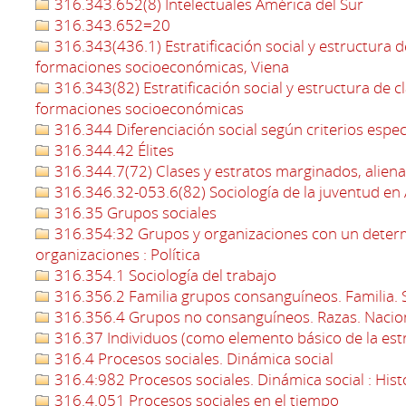
316.343.652(8) Intelectuales América del Sur
316.343.652=20
316.343(436.1) Estratificación social y estructura d
formaciones socioeconómicas, Viena
316.343(82) Estratificación social y estructura de c
formaciones socioeconómicas
316.344 Diferenciación social según criterios espec
316.344.42 Élites
316.344.7(72) Clases y estratos marginados, aliena
316.346.32-053.6(82) Sociología de la juventud en
316.35 Grupos sociales
316.354:32 Grupos y organizaciones con un determi
organizaciones : Política
316.354.1 Sociología del trabajo
316.356.2 Familia grupos consanguíneos. Familia. So
316.356.4 Grupos no consanguíneos. Razas. Nacio
316.37 Individuos (como elemento básico de la estr
316.4 Procesos sociales. Dinámica social
316.4:982 Procesos sociales. Dinámica social : Hist
316.4.051 Procesos sociales en el tiempo