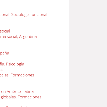
onal. Sociología funcional-
social
ema social, Argentina
spaña
ía. Psicología
es
bales. Formaciones
 en América Latina
 globales. Formaciones