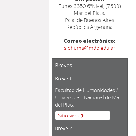
Funes 3350 6ºNivel, (7600)
Mar del Plata,
Pcia. de Buenos Aires
República Argentina
Correo electrónico:
sidhuma@mdp.edu.ar
Breves
Breve 1
Facultad de Humanidades /
Universidad Nacional de Mar
del Plata
Sitio web
Breve 2