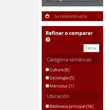
refinar o comparar
Categoría temáticas
Cultura
[6]
Sociología
[5]
Mercosur
[1]
Ubicación
Biblioteca principal
[56]