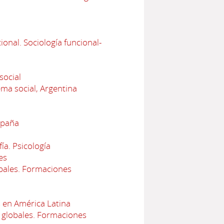
onal. Sociología funcional-
social
ema social, Argentina
spaña
ía. Psicología
es
bales. Formaciones
 en América Latina
 globales. Formaciones