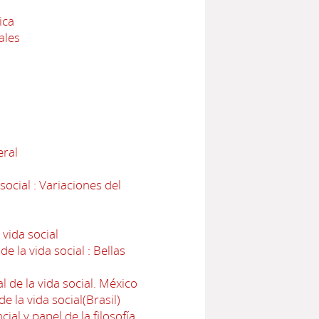
ica
ales
eral
ocial : Variaciones del
 vida social
e la vida social : Bellas
l de la vida social. México
e la vida social(Brasil)
ial y papel de la filosofía