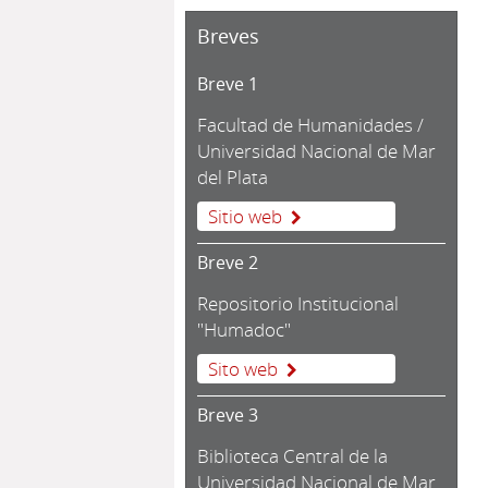
Breves
Breve 1
Facultad de Humanidades /
Universidad Nacional de Mar
del Plata
Sitio web
Breve 2
Repositorio Institucional
"Humadoc"
Sito web
Breve 3
Biblioteca Central de la
Universidad Nacional de Mar