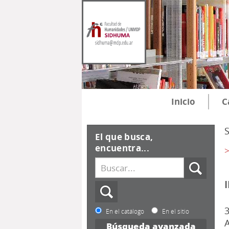
Inicio
C
El que busca,
encuentra...
>
3
En el catálogo
En el sitio
A
Búsqueda avanzada