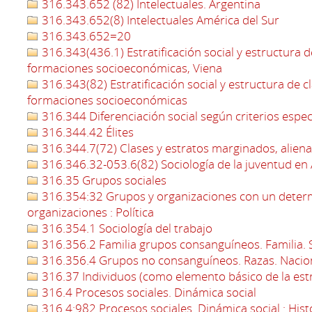
316.343.652 (82) Intelectuales. Argentina
316.343.652(8) Intelectuales América del Sur
316.343.652=20
316.343(436.1) Estratificación social y estructura d
formaciones socioeconómicas, Viena
316.343(82) Estratificación social y estructura de c
formaciones socioeconómicas
316.344 Diferenciación social según criterios espec
316.344.42 Élites
316.344.7(72) Clases y estratos marginados, aliena
316.346.32-053.6(82) Sociología de la juventud en
316.35 Grupos sociales
316.354:32 Grupos y organizaciones con un determi
organizaciones : Política
316.354.1 Sociología del trabajo
316.356.2 Familia grupos consanguíneos. Familia. So
316.356.4 Grupos no consanguíneos. Razas. Nacio
316.37 Individuos (como elemento básico de la estr
316.4 Procesos sociales. Dinámica social
316.4:982 Procesos sociales. Dinámica social : Hist