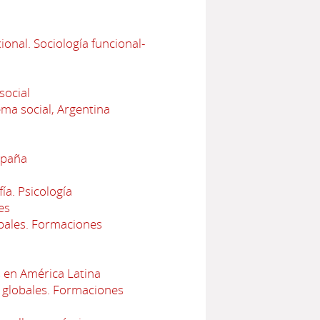
onal. Sociología funcional-
social
ema social, Argentina
spaña
ía. Psicología
es
bales. Formaciones
 en América Latina
 globales. Formaciones