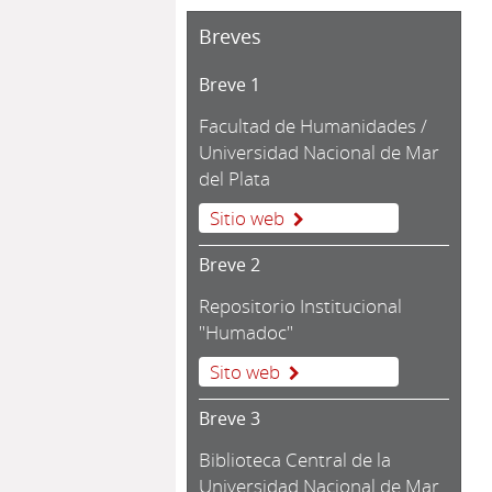
Breves
Breve 1
Facultad de Humanidades /
Universidad Nacional de Mar
del Plata
Sitio web
Breve 2
Repositorio Institucional
"Humadoc"
Sito web
Breve 3
Biblioteca Central de la
Universidad Nacional de Mar