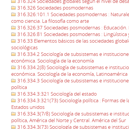
316.324 Sociedades globales según el nivel de des
316.326 Sociedades posmodernas
316.326:101.1 Sociedades posmodernas : Naturaleza d
como ciencia. La filosofía como arte
316.326:37 Sociedades posmodernas : Educación. 
316.326:81 Sociedades posmodernas : Lingüística 
316.33 Elementos básicos de las sociedades globa
sociológicas
316.334.2 Sociología de subsistemas e institucion
económica. Sociología de la economía
316.334.2(8) Sociología de subsistemas e instituci
económica. Sociología de la economía, Latinoamérica
316.334.3 Sociología de subsistemas e instituciones
política
316.334.3:321 Sociología del estado
316.334.3:321(73) Sociología política : Formas de la
Estados unidos
316.334.3(7/8) Sociología de subsistemas e instituci
política, América del Norte y Central. América del Sur
316.334.3(73) Sociología de subsistemas e instituci