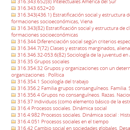
316.343.652(8) Intelectuales América del Sur
316.343.652=20
316.343(436.1) Estratificación social y estructura d
formaciones socioeconómicas, Viena
316.343(82) Estratificación social y estructura de c
formaciones socioeconómicas
316.344 Diferenciación social según criterios espec
316.344.7(72) Clases y estratos marginados, aliena
316.346.32-053.6(82) Sociología de la juventud en
316.35 Grupos sociales
316.354:32 Grupos y organizaciones con un determi
organizaciones : Política
316.354.1 Sociología del trabajo
316.356.2 Familia grupos consanguíneos. Familia. So
316.356.4 Grupos no consanguíneos. Razas. Nacio
316.37 Individuos (como elemento básico de la estr
316.4 Procesos sociales. Dinámica social
316.4:982 Procesos sociales. Dinámica social : Hist
316.4.051 Procesos sociales en el tiempo
316.42 Cambio social en sociedades globales. Desarr