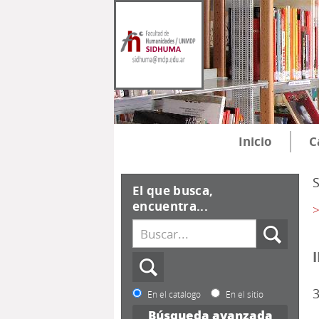
Inicio
C
El que busca,
encuentra...
>
3
En el catálogo
En el sitio
Búsqueda avanzada