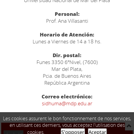
Universidad Nacional de Mar del Plata
Personal:
Prof. Ana Villasanti
Horario de Atención:
Lunes a Viernes de 14 a 18 hs.
Dir. postal:
Funes 3350 6ºNivel, (7600)
Mar del Plata,
Pcia. de Buenos Aires
República Argentina
Correo electrónico:
sidhuma@mdp.edu.ar
Les cookies assurent le bon fonctionnement de nos services,
en utilisant ces derniers, vous acceptez l'utilisation des
cookies.
S'opposer
Aceptar
A-
A
A+