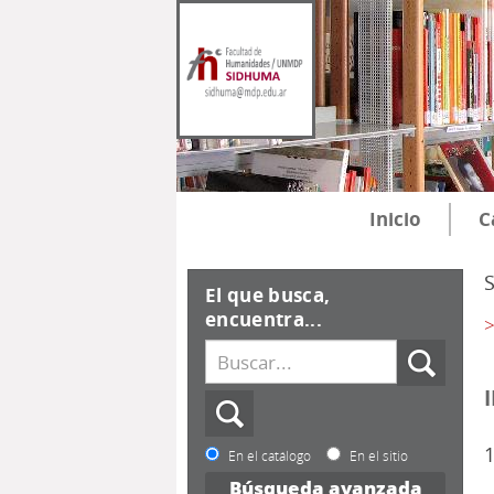
Inicio
C
El que busca,
encuentra...
>
1
En el catálogo
En el sitio
Búsqueda avanzada