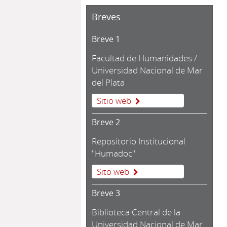
Breves
Breve 1
Facultad de Humanidades /
Universidad Nacional de Mar
del Plata
Sitio web
Breve 2
Repositorio Institucional
"Humadoc"
Sito web
Breve 3
Biblioteca Central de la
Universidad Nacional de Mar